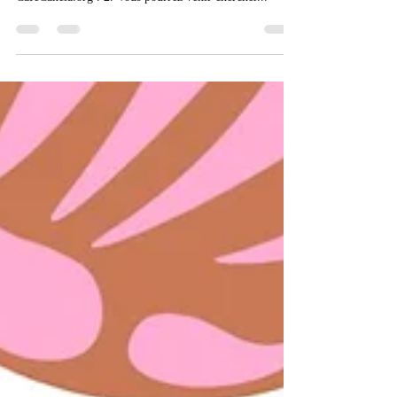
1. Passez votre commande du lundi au mercredi via
message whatsapp (438-838-5432) ou via
CafeCanela.org . 2. Vous pourrez venir chercher...