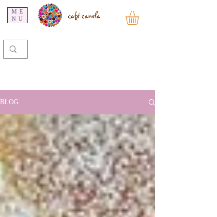
ME
NU
BLOG