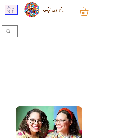
ME
NU