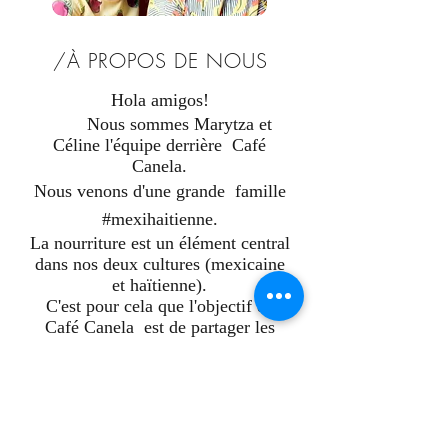
/À PROPOS DE NOUS
Hola amigos!
Nous sommes Marytza et
Céline l'équipe derrière Café
Canela.
Nous venons d'une grande famille
#mexihaitienne.
La nourriture est un élément central
dans nos deux cultures (mexicaine
et haïtienne).
C'est pour cela que l'objectif de
Café Canela est de partager les
couleurs, la chaleur et la joie de
vivre de nos deux cultures à
travers
de nos pâtisseries , nos plats
cuisinés et nos cours de cuisine !