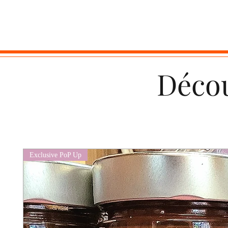
Décou
Exclusive PoP Up