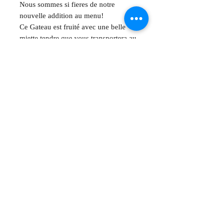
Nous sommes si fieres de notre
nouvelle addition au menu!
Ce Gateau est fruité avec une belle
miette tendre que vous transportera au
paradis des caraïbes !
Aucun avis pour le moment
Partagez votre expérience, soyez le
premier à laisser un avis.
Laisser un avis
Abonnez-vous pour recevoir
des mises à jour exclusives
Email