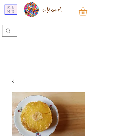
ME
NU