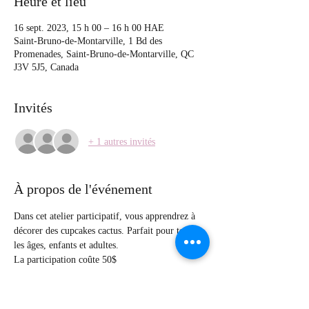
Heure et lieu
16 sept. 2023, 15 h 00 – 16 h 00 HAE
Saint-Bruno-de-Montarville, 1 Bd des
Promenades, Saint-Bruno-de-Montarville, QC
J3V 5J5, Canada
Invités
+ 1 autres invités
À propos de l'événement
Dans cet atelier participatif, vous apprendrez à 
décorer des cupcakes cactus. Parfait pour tous 
les âges, enfants et adultes.
La participation coûte 50$  
Le kit de décoration comprend 4 cupcakes,  
glaçage au beurre, des poches à douille et une 
boîte de transport.