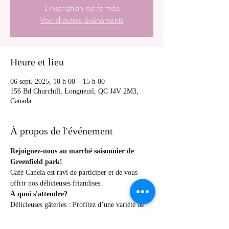
L'inscription est fermée
Voir d'autres événements
Heure et lieu
06 sept. 2025, 10 h 00 – 15 h 00
156 Bd Churchill, Longueuil, QC J4V 2M3,
Canada
À propos de l'événement
Rejoignez-nous au marché saisonnier de 
Greenfield park!
Café Canela est ravi de participer et de vous 
offrir nos délicieuses friandises.
À quoi s'attendre?
Délicieuses gâteries : Profitez d’une variété de 
nos confitures, sirops et caramels.
Esprit communautaire : Plusieurs vendeurs 