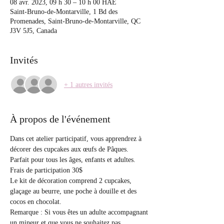
08 avr. 2023, 09 h 30 – 10 h 00 HAE
Saint-Bruno-de-Montarville, 1 Bd des
Promenades, Saint-Bruno-de-Montarville, QC
J3V 5J5, Canada
Invités
+ 1 autres invités
À propos de l'événement
Dans cet atelier participatif, vous apprendrez à 
décorer des cupcakes aux œufs de Pâques. 
Parfait pour tous les âges, enfants et adultes.
Frais de participation 30$  
Le kit de décoration comprend 2 cupcakes,  
glaçage au beurre, une poche à douille et des 
cocos en chocolat.
Remarque : Si vous êtes un adulte accompagnant 
un mineur et que vous ne souhaitez pas 