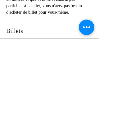
participer à l'atelier, vous n'avez pas besoin 
d'acheter de billet pour vous-même. 
Billets
Vente expirée
Type de billet
Atelier cupcakes de Pâques
Prix
30,00 $
+ 0,75 $ de frais de billetterie
Partager cet événement