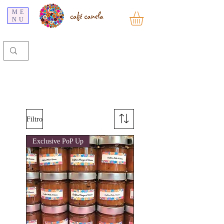
ME
NU
Filtro
Exclusive PoP Up