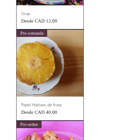
Sirop
Precio de oferta
Desde
CAD 12.00
Pre-comanda
Pastel Haitiano de frutas
Precio de oferta
Desde
CAD 40.00
Pre-orden