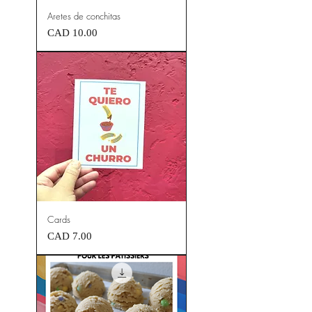
Aretes de conchitas
Precio
CAD 10.00
Cards
Precio
CAD 7.00