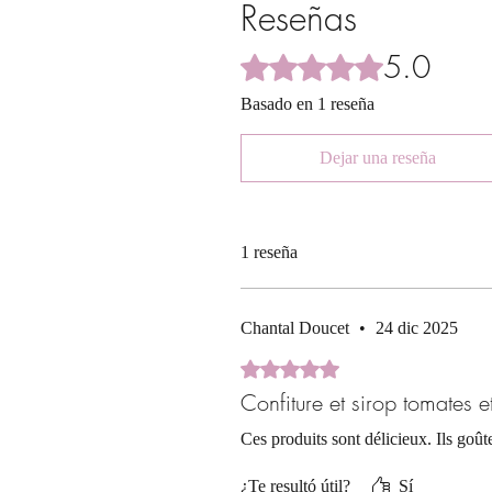
Reseñas
5.0
Obtuvo 5 de 5 estrellas.
Basado en 1 reseña
Dejar una reseña
1 reseña
Chantal Doucet
•
24 dic 2025
Obtuvo 5 de 5 estrellas.
Confiture et sirop tomates et
Ces produits sont délicieux. Ils goûte
¿Te resultó útil?
Sí