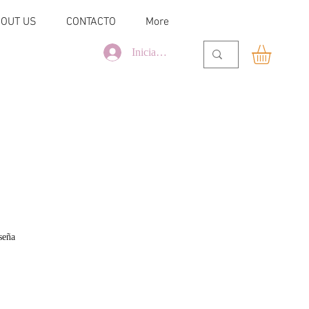
OUT US
CONTACTO
More
Iniciar sesión
alificación es de 5.0 de 5 estrellas
eseña