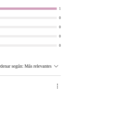
1
0
0
0
0
denar según:
Más relevantes