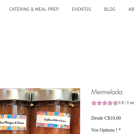
CATERING & MEAL PREP
EVENTOS
BLOG
AB
Mermelada
Según 1 reseña, la c
5.0 | 1 r
Precio
Desde
C$10.00
de
oferta
Vos Options !
*