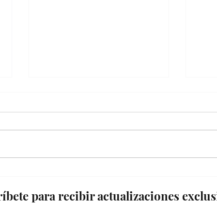
¡¡Estamos de vuelta!!
¡Fui
prem
íbete para recibir actualizaciones exclus