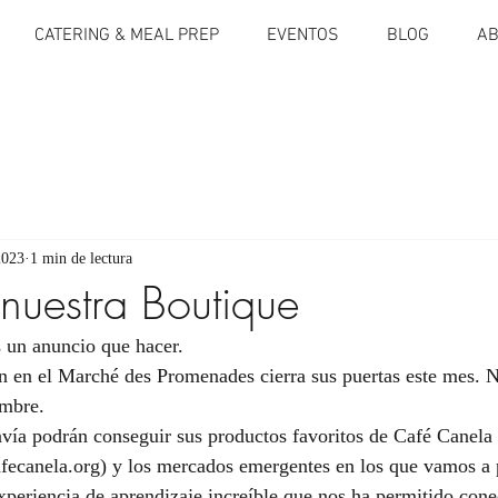
CATERING & MEAL PREP
EVENTOS
BLOG
AB
2023
1 min de lectura
 nuestra Boutique
 un anuncio que hacer.
n en el Marché des Promenades cierra sus puertas este mes. N
embre.
ía podrán conseguir sus productos favoritos de Café Canela 
fecanela.org) y los mercados emergentes en los que vamos a p
xperiencia de aprendizaje increíble que nos ha permitido cone