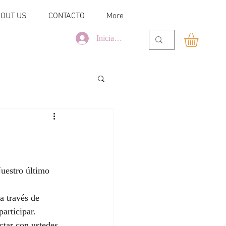
OUT US
CONTACTO
More
Iniciar sesión
uestro último 
a través de 
articipar.
ctar con ustedes 