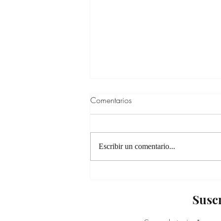
Comentarios
Escribir un comentario...
Como ordenar tu pan de
muerto en dos pasos.
Suscr