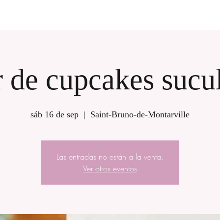
r de cupcakes sucu
sáb 16 de sep
  |  
Saint-Bruno-de-Montarville
Las entradas no están a la venta.
Ver otros eventos