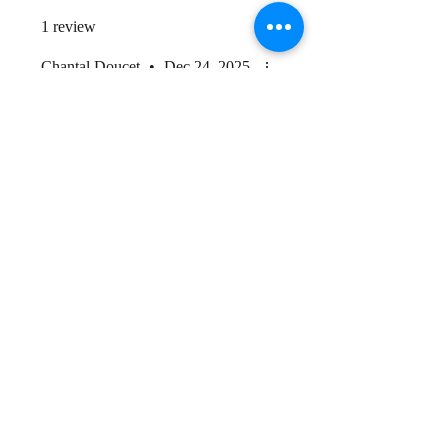
1 review
Chantal Doucet
•
Dec 24, 2025
Rated 5 out of 5 stars.
Confiture et sirop tomates
et cerises de terre
Ces produits sont délicieux. Ils
goûtent « le ciel ». Je ne sais pas
ce que goûte le ciel, mais ça doit
être divin!
Was this helpful?
Yes
Store Owner
•
Apr 29
Merci beaucoup! 😆 On en
fera plus cet été.