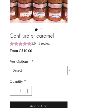
Confiture et caramel
Rating is 5.0 out of five stars based on 1 review
5.0 | 1 review
Sale
From
C$10.00
Price
Vos Options !
*
Quantity
*
Add to Cart