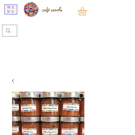
ME
NU