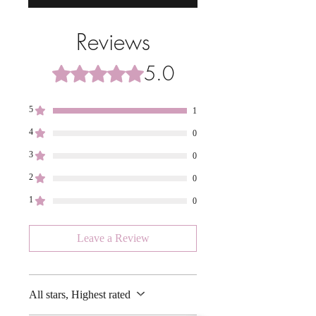
Reviews
5.0
Rated 5 out of 5 stars.
5
1
4
0
3
0
2
0
1
0
Leave a Review
All stars, Highest rated