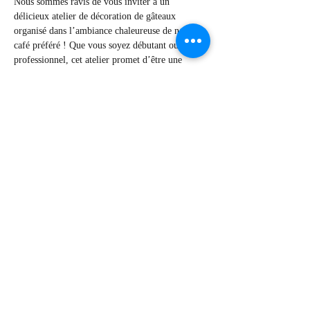
Nous sommes ravis de vous inviter à un 
délicieux atelier de décoration de gâteaux 
organisé dans l’ambiance chaleureuse de notre 
café préféré ! Que vous soyez débutant ou 
professionnel, cet atelier promet d’être une 
expérience amusante et créative pour tout le 
monde.
A quoi s'attendre ? 
🎂Techniques pratiques de décoration de gâteaux
🎂Une chance de libérer votre créativité
Read More >
Share This Event